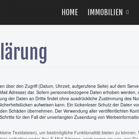
HOME
IMMOBILIEN
lärung
 über den Zugriff (Datum, Uhrzeit, aufgerufene Seite) auf dem Server
ail Adresse) dar. Sofern personenbezogene Daten erhoben werden, erf
ung der Daten an Dritte findet ohne ausdrückliche Zustimmung des Nutz
Sicherheitslücken aufweisen kann. Ein lückenloser Schutz der Daten vor 
henden Schäden übernehmen. Der Verwendung aller veröffentlichten Ko
 Schritte für den Fall der unverlangten Zusendung von Werbeinformatio
leine Textdateien), um bestmögliche Funktionalität bieten zu können. 
s enthalten weder Ihre E-Mail-Adresse, noch sagen sie uns, wer Sie si